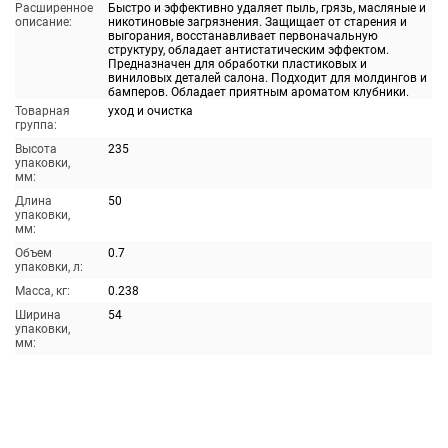
Расширенное
Быстро и эффективно удаляет пыль, грязь, масляные и
описание:
никотиновые загрязнения. Защищает от старения и
выгорания, восстанавливает первоначальную
структуру, обладает антистатическим эффектом.
Предназначен для обработки пластиковых и
виниловых деталей салона. Подходит для молдингов и
бамперов. Обладает приятным ароматом клубники.
Товарная
уход и очистка
группа:
Высота
235
упаковки,
мм:
Длина
50
упаковки,
мм:
Объем
0.7
упаковки, л:
Масса, кг:
0.238
Ширина
54
упаковки,
мм: