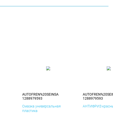
AUTOFREN%20SEINSA
AUTOFREN%20SEI
1288979593
1288979593
я
Смазка универсальная
АНТИФРИЗ красны
пластика