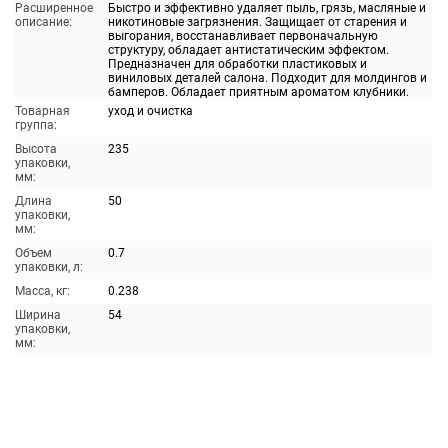
Расширенное
Быстро и эффективно удаляет пыль, грязь, масляные и
описание:
никотиновые загрязнения. Защищает от старения и
выгорания, восстанавливает первоначальную
структуру, обладает антистатическим эффектом.
Предназначен для обработки пластиковых и
виниловых деталей салона. Подходит для молдингов и
бамперов. Обладает приятным ароматом клубники.
Товарная
уход и очистка
группа:
Высота
235
упаковки,
мм:
Длина
50
упаковки,
мм:
Объем
0.7
упаковки, л:
Масса, кг:
0.238
Ширина
54
упаковки,
мм: