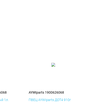
6068
AYWIparts 1900626068
й 1л.
ПВЕЦ AYWIparts ДОТ4 910г