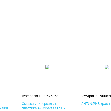
AYWIparts 1900626068
AYWIparts 190062
я
Смазка универсальная
АНТИФРИЗ красны
р ДиК
пластика AYWIparts аэр ПхВ