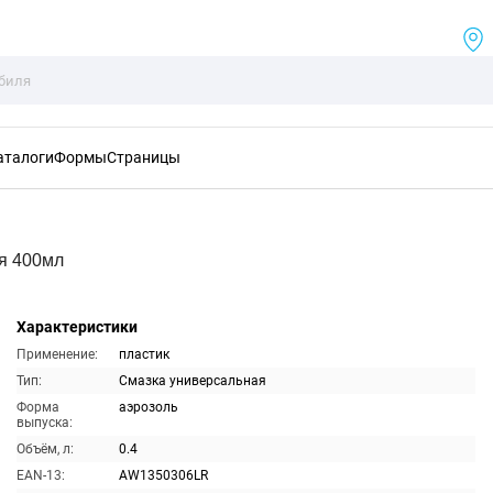
аталоги
Формы
Страницы
я 400мл
Характеристики
Применение:
пластик
Тип:
Смазка универсальная
Форма
аэрозоль
выпуска:
Объём, л:
0.4
EAN-13:
AW1350306LR