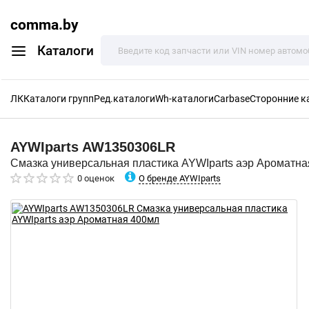
comma.by
Каталоги
ЛК
Каталоги групп
Ред.каталоги
Wh-каталоги
Carbase
Сторонние к
AYWIparts
AW1350306LR
Смазка универсальная пластика AYWIparts аэр Ароматна
О бренде AYWIparts
0 оценок