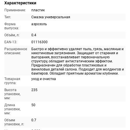
Характеристики
Применение:
пластик
Тип:
Смазка универсальная
Форма
аэрозоль
выпуска:
Объём, л:
0.4
EAN-13:
01116300
Расширенное
Быстро и эффективно удаляет пыль, грязь, масляные и
описание:
никотиновые загрязнения. Защищает от старения и
выгорания, восстанавливает первоначальную
структуру, обладает антистатическим эффектом.
Предназначен для обработки пластиковых и
виниловых деталей салона. Подходит для молдингов и
бамперов. Обладает приятным ароматом клубники.
Товарная
уход и очистка
группа:
Высота
235
упаковки,
мм:
Длина
50
упаковки,
мм:
Объем
0.7
упаковки, л: