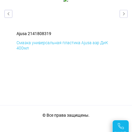
Ajusa 2141808319
Aju
Д
Смазка универсальная пластика Ajusa аэр ДиК
Сма
400мл
40
© Все права защищены.