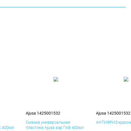
Ajusa 1425001532
Ajusa 1425001532
я
Смазка универсальная
АНТИФРИЗ красны
К 400мл
пластика Ajusa аэр ПхВ 400мл