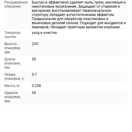
Расширенное
Быстро и эффективно удаляет пыль, грязь, масляные и
описание:
никотиновые загрязнения. Защищает от старения и
выгорания, восстанавливает первоначальную
структуру, обладает антистатическим эффектом.
Предназначен для обработки пластиковых и
виниловых деталей салона. Подходит для молдингов и
бамперов. Обладает приятным ароматом клубники.
Товарная
уход и очистка
группа:
Высота
235
упаковки,
мм:
Длина
50
упаковки,
мм:
Объем
0.7
упаковки, л:
Масса, кг:
0.238
Ширина
54
упаковки,
мм: