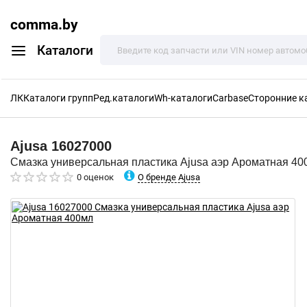
comma.by
Каталоги
ЛК
Каталоги групп
Ред.каталоги
Wh-каталоги
Carbase
Сторонние к
Ajusa
16027000
Смазка универсальная пластика Ajusa аэр Ароматная 40
О бренде Ajusa
0 оценок