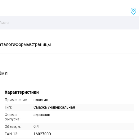
аталоги
Формы
Страницы
0мл
Характеристики
Применение:
пластик
Тип:
Смазка универсальная
Форма
аэрозоль
выпуска:
Объём, л:
0.4
EAN-13:
16027000