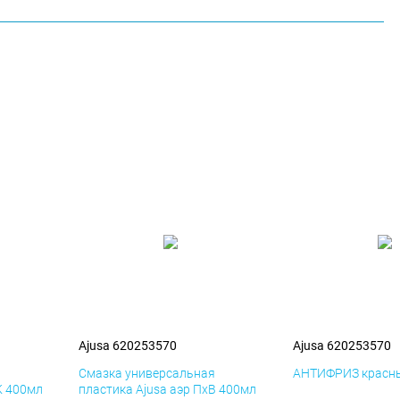
Ajusa 620253570
Ajusa 620253570
я
Смазка универсальная
АНТИФРИЗ красны
К 400мл
пластика Ajusa аэр ПхВ 400мл