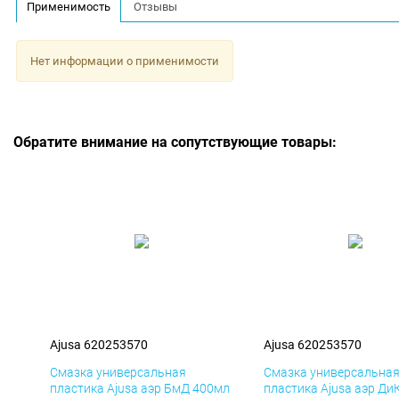
Применимость
Отзывы
Нет информации о применимости
Обратите внимание на сопутствующие товары:
Ajusa 620253570
Ajusa 620253570
Смазка универсальная
Смазка универсальна
пластика Ajusa аэр БмД 400мл
пластика Ajusa аэр Ди