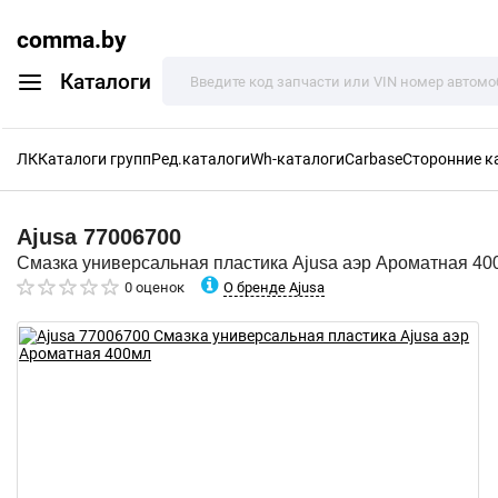
comma.by
Каталоги
ЛК
Каталоги групп
Ред.каталоги
Wh-каталоги
Carbase
Сторонние к
Ajusa
77006700
Смазка универсальная пластика Ajusa аэр Ароматная 40
О бренде Ajusa
0 оценок