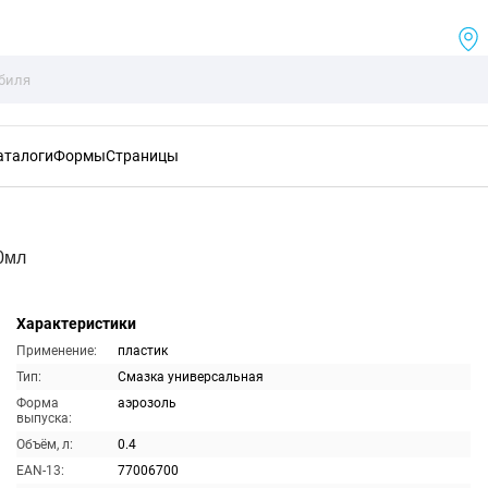
аталоги
Формы
Страницы
0мл
Характеристики
Применение:
пластик
Тип:
Смазка универсальная
Форма
аэрозоль
выпуска:
Объём, л:
0.4
EAN-13:
77006700