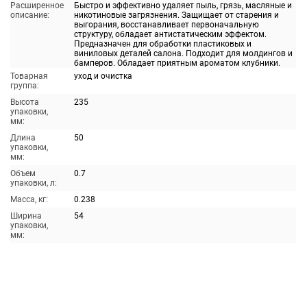
Расширенное
Быстро и эффективно удаляет пыль, грязь, масляные и
описание:
никотиновые загрязнения. Защищает от старения и
выгорания, восстанавливает первоначальную
структуру, обладает антистатическим эффектом.
Предназначен для обработки пластиковых и
виниловых деталей салона. Подходит для молдингов и
бамперов. Обладает приятным ароматом клубники.
Товарная
уход и очистка
группа:
Высота
235
упаковки,
мм:
Длина
50
упаковки,
мм:
Объем
0.7
упаковки, л:
Масса, кг:
0.238
Ширина
54
упаковки,
мм: