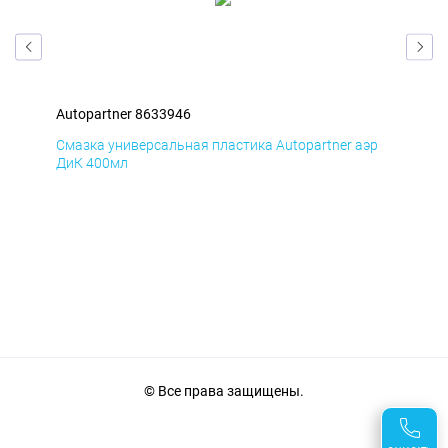
Autopartner 8633946
Aut
эр
Смазка универсальная пластика Autopartner аэр
Сма
ДиК 400мл
ПхВ
© Все права защищены.