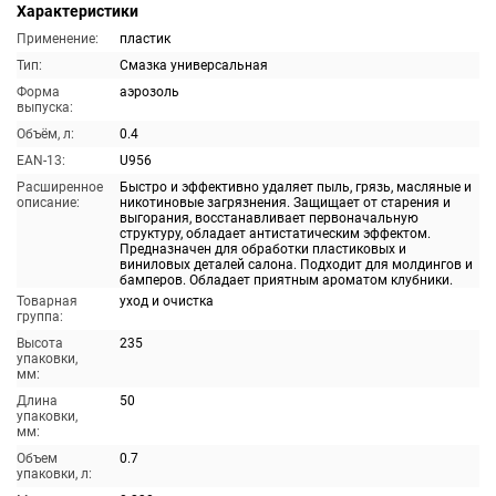
Характеристики
Применение:
пластик
Тип:
Смазка универсальная
Форма
аэрозоль
выпуска:
Объём, л:
0.4
EAN-13:
U956
Расширенное
Быстро и эффективно удаляет пыль, грязь, масляные и
описание:
никотиновые загрязнения. Защищает от старения и
выгорания, восстанавливает первоначальную
структуру, обладает антистатическим эффектом.
Предназначен для обработки пластиковых и
виниловых деталей салона. Подходит для молдингов и
бамперов. Обладает приятным ароматом клубники.
Товарная
уход и очистка
группа:
Высота
235
упаковки,
мм:
Длина
50
упаковки,
мм:
Объем
0.7
упаковки, л: