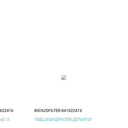
1622416
BIG%20FILTER 841622416
й 1л.
ПВЕЦ BIG%20FILTER ДОТ4 910г