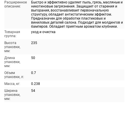
Расширенное
Быстро и эффективно удаляет пыль, грязь, масляные и
описание:
никотиновые загрязнения. Защищает от старения и
выгорания, восстанавливает первоначальную
структуру, обладает антистатическим эффектом.
Предназначен для обработки пластиковых и
виниловых деталей салона. Подходит для молдингов и
бамперов. Обладает приятным ароматом клубники.
Товарная
уход и очистка
группа:
Высота
235
упаковки,
мм:
Длина
50
упаковки,
мм:
Объем
0.7
упаковки, л:
Масса, кг:
0.238
Ширина
54
упаковки,
мм: