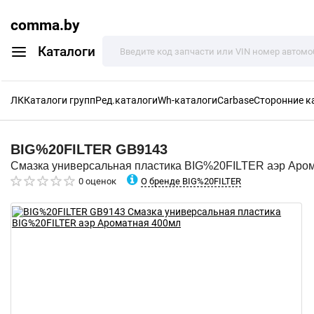
comma.by
Каталоги
ЛК
Каталоги групп
Ред.каталоги
Wh-каталоги
Carbase
Сторонние к
BIG%20FILTER
GB9143
Смазка универсальная пластика BIG%20FILTER аэр Аро
О бренде BIG%20FILTER
0 оценок