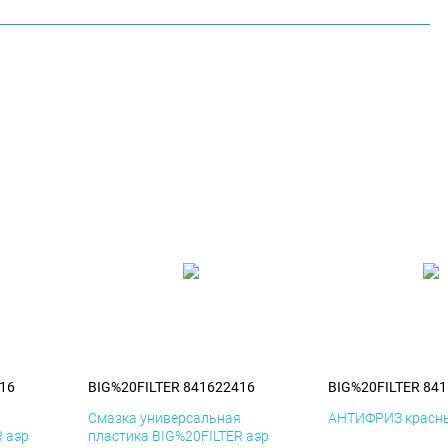
16
BIG%20FILTER 841622416
BIG%20FILTER 84
я
Смазка универсальная
АНТИФРИЗ красны
R аэр
пластика BIG%20FILTER аэр