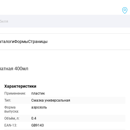
аталоги
Формы
Страницы
матная 400мл
Характеристики
Применение:
пластик
Тип:
Смазка универсальная
Форма
аэрозоль
выпуска:
Объём, л:
0.4
EAN-13:
GB9143