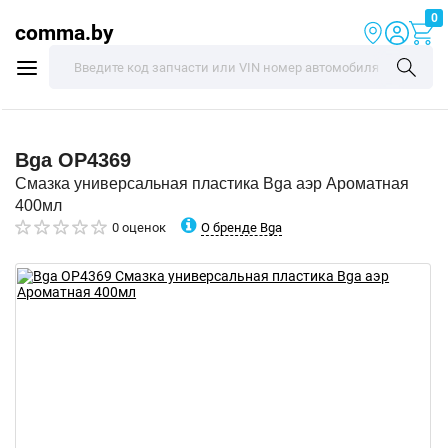
0
comma.by
Bga
OP4369
Смазка универсальная пластика Bga аэр Ароматная
400мл
О бренде Bga
0 оценок