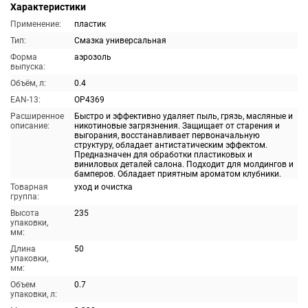
Характеристики
Применение:
пластик
Тип:
Смазка универсальная
Форма
аэрозоль
выпуска:
Объём, л:
0.4
EAN-13:
OP4369
Расширенное
Быстро и эффективно удаляет пыль, грязь, масляные и
описание:
никотиновые загрязнения. Защищает от старения и
выгорания, восстанавливает первоначальную
структуру, обладает антистатическим эффектом.
Предназначен для обработки пластиковых и
виниловых деталей салона. Подходит для молдингов и
бамперов. Обладает приятным ароматом клубники.
Товарная
уход и очистка
группа:
Высота
235
упаковки,
мм:
Длина
50
упаковки,
мм:
Объем
0.7
упаковки, л: