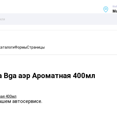
ВЫ
Мо
каталоги
Формы
Страницы
а Bga аэр Ароматная 400мл
ашем автосервисе.