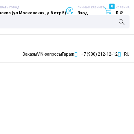
0
БРАТЬ ГОРОД
ЛИЧНЫЙ КАБИНЕТ
КОРЗИНА
сква (ул Московская, д 6 стр 5)
Вход
0
₽
Заказы
VIN-запросы
Гараж
+7 (900)
212-12-12
RU