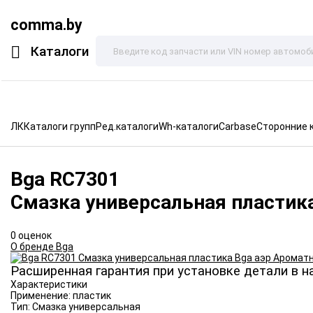
comma.by
Каталоги
ЛК
Каталоги групп
Ред.каталоги
Wh-каталоги
Carbase
Сторонние 
Bga
RC7301
Смазка универсальная пластик
0 оценок
О бренде Bga
Расширенная гарантия при установке детали в н
Характеристики
Применение:
пластик
Тип:
Смазка универсальная