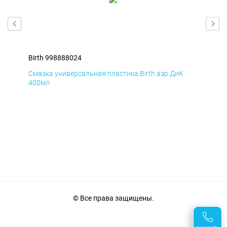
Birth 998888024
Bir
Смазка универсальная пластика Birth аэр ДиК
Сма
400мл
40
© Все права защищены.