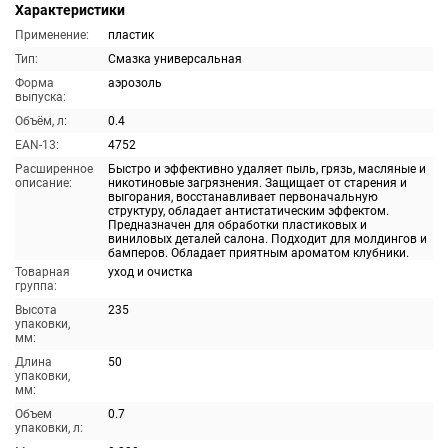
Характеристики
Применение:
пластик
Тип:
Смазка универсальная
Форма
аэрозоль
выпуска:
Объём, л:
0.4
EAN-13:
4752
Расширенное
Быстро и эффективно удаляет пыль, грязь, масляные и
описание:
никотиновые загрязнения. Защищает от старения и
выгорания, восстанавливает первоначальную
структуру, обладает антистатическим эффектом.
Предназначен для обработки пластиковых и
виниловых деталей салона. Подходит для молдингов и
бамперов. Обладает приятным ароматом клубники.
Товарная
уход и очистка
группа:
Высота
235
упаковки,
мм:
Длина
50
упаковки,
мм:
Объем
0.7
упаковки, л: