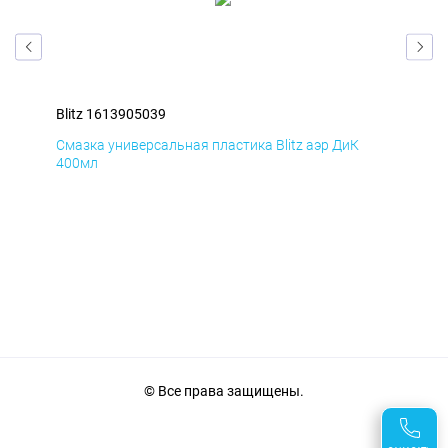
Blitz 1613905039
Bli
Смазка универсальная пластика Blitz аэр ДиК
Сма
400мл
40
© Все права защищены.