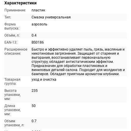
Характеристики
Применение:
пластик
Тип:
Смазка универсальная
Форма
аэрозоль
выпуска:
Объём, л:
0.4
EAN-13:
BS0186
Расширенное
Быстро и эффективно удаляет пыль, грязь, масляные и
описание:
никотиновые загрязнения. Защищает от старения и
выгорания, восстанавливает первоначальную
структуру, обладает антистатическим эффектом.
Предназначен для обработки пластиковых и
виниловых деталей салона. Подходит для молдингов и
бамперов. Обладает приятным ароматом клубники.
Товарная
уход и очистка
группа:
Высота
235
упаковки,
мм:
Длина
50
упаковки,
мм:
Объем
0.7
упаковки, л: