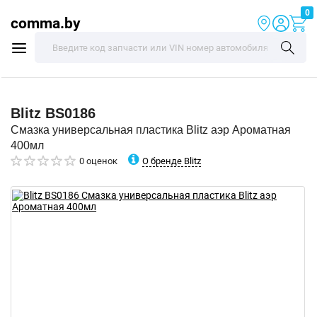
0
comma.by
Blitz
BS0186
Смазка универсальная пластика Blitz аэр Ароматная
400мл
О бренде Blitz
0 оценок