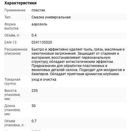
Характеристики
Применение:
пластик
Тип:
Смазка универсальная
Форма
аэрозоль
выпуска:
Объём, л:
0.4
EAN-13:
0241135520
Расширенное
Быстро и эффективно удаляет пыль, грязь, масляные и
описание:
никотиновые загрязнения. Защищает от старения и
выгорания, восстанавливает первоначальную
структуру, обладает антистатическим эффектом.
Предназначен для обработки пластиковых и
виниловых деталей салона. Подходит для молдингов и
бамперов. Обладает приятным ароматом клубники.
Товарная
уход и очистка
группа:
Высота
235
упаковки,
мм:
Длина
50
упаковки,
мм:
Объем
0.7
упаковки, л: