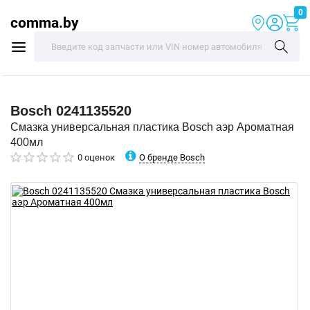
0
comma.by
Bosch
0241135520
Смазка универсальная пластика Bosch аэр Ароматная
400мл
О бренде Bosch
0 оценок