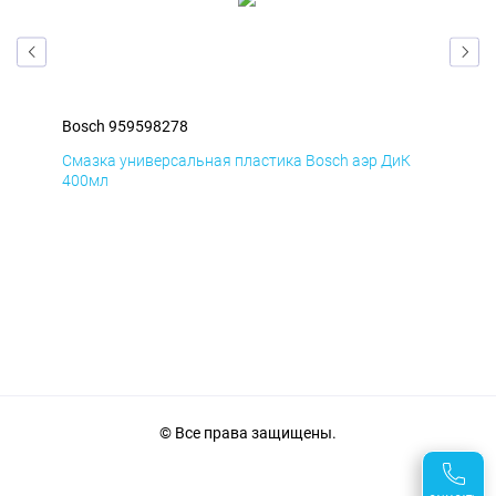
Bosch 959598278
Bos
Д
Смазка универсальная пластика Bosch аэр ДиК
Сма
400мл
40
© Все права защищены.