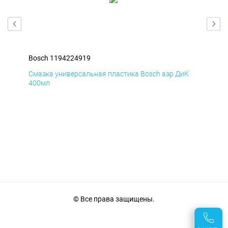
Bosch 1194224919
Bos
Д
Смазка универсальная пластика Bosch аэр ДиК
Сма
400мл
40
© Все права защищены.