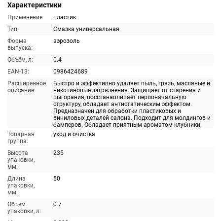
Характеристики
Применение:
пластик
Тип:
Смазка универсальная
Форма
аэрозоль
выпуска:
Объём, л:
0.4
EAN-13:
0986424689
Расширенное
Быстро и эффективно удаляет пыль, грязь, масляные и
описание:
никотиновые загрязнения. Защищает от старения и
выгорания, восстанавливает первоначальную
структуру, обладает антистатическим эффектом.
Предназначен для обработки пластиковых и
виниловых деталей салона. Подходит для молдингов и
бамперов. Обладает приятным ароматом клубники.
Товарная
уход и очистка
группа:
Высота
235
упаковки,
мм:
Длина
50
упаковки,
мм:
Объем
0.7
упаковки, л: