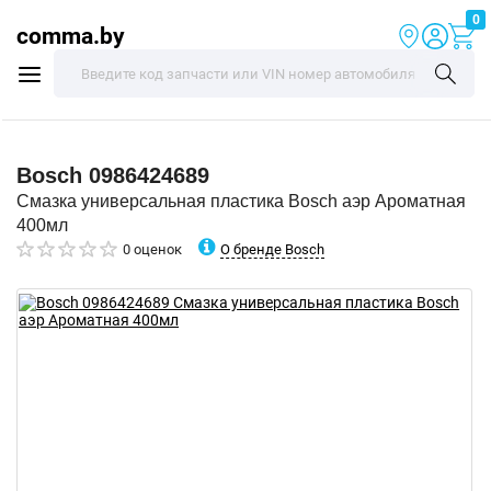
0
comma.by
Bosch
0986424689
Смазка универсальная пластика Bosch аэр Ароматная
400мл
О бренде Bosch
0 оценок