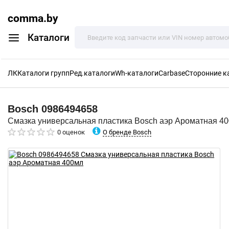
comma.by
Каталоги
ЛК
Каталоги групп
Ред.каталоги
Wh-каталоги
Carbase
Сторонние к
Bosch
0986494658
Смазка универсальная пластика Bosch аэр Ароматная 4
О бренде Bosch
0 оценок