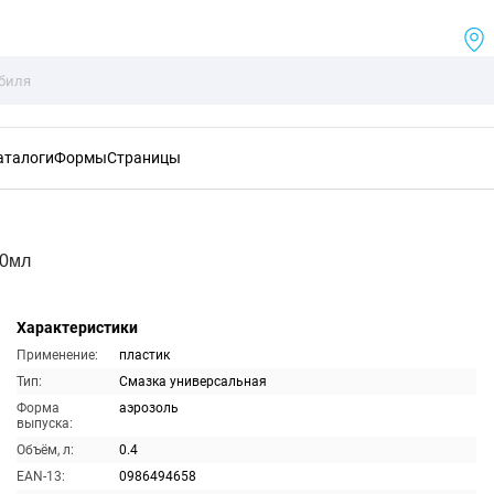
аталоги
Формы
Страницы
00мл
Характеристики
Применение:
пластик
Тип:
Смазка универсальная
Форма
аэрозоль
выпуска:
Объём, л:
0.4
EAN-13:
0986494658