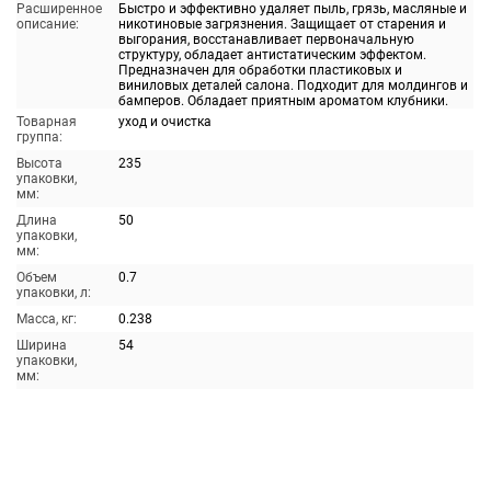
Расширенное
Быстро и эффективно удаляет пыль, грязь, масляные и
описание:
никотиновые загрязнения. Защищает от старения и
выгорания, восстанавливает первоначальную
структуру, обладает антистатическим эффектом.
Предназначен для обработки пластиковых и
виниловых деталей салона. Подходит для молдингов и
бамперов. Обладает приятным ароматом клубники.
Товарная
уход и очистка
группа:
Высота
235
упаковки,
мм:
Длина
50
упаковки,
мм:
Объем
0.7
упаковки, л:
Масса, кг:
0.238
Ширина
54
упаковки,
мм: