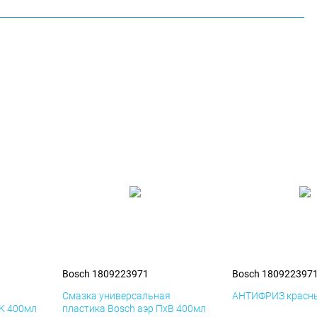
Bosch 1809223971
Bosch 180922397
я
Смазка универсальная
АНТИФРИЗ красны
иК 400мл
пластика Bosch аэр ПхВ 400мл