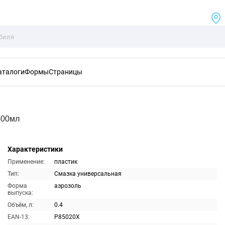
аталоги
Формы
Страницы
400мл
Характеристики
Применение:
пластик
Тип:
Смазка универсальная
Форма
аэрозоль
выпуска:
Объём, л:
0.4
EAN-13:
P85020X