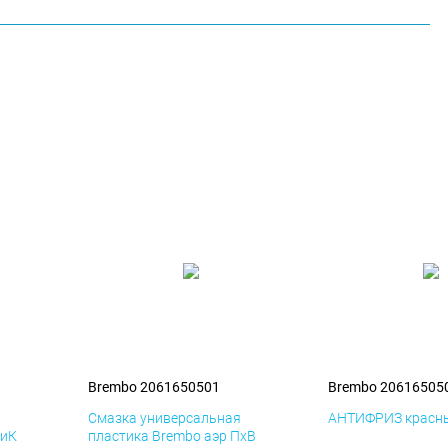
Brembo 2061650501
Brembo 20616505
я
Смазка универсальная
АНТИФРИЗ красны
ДиК
пластика Brembo аэр ПхВ