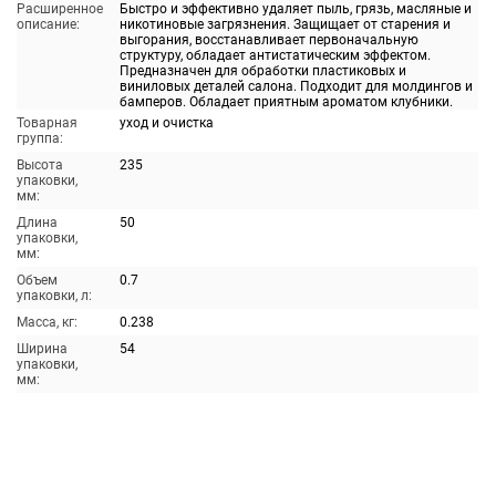
Расширенное
Быстро и эффективно удаляет пыль, грязь, масляные и
описание:
никотиновые загрязнения. Защищает от старения и
выгорания, восстанавливает первоначальную
структуру, обладает антистатическим эффектом.
Предназначен для обработки пластиковых и
виниловых деталей салона. Подходит для молдингов и
бамперов. Обладает приятным ароматом клубники.
Товарная
уход и очистка
группа:
Высота
235
упаковки,
мм:
Длина
50
упаковки,
мм:
Объем
0.7
упаковки, л:
Масса, кг:
0.238
Ширина
54
упаковки,
мм: