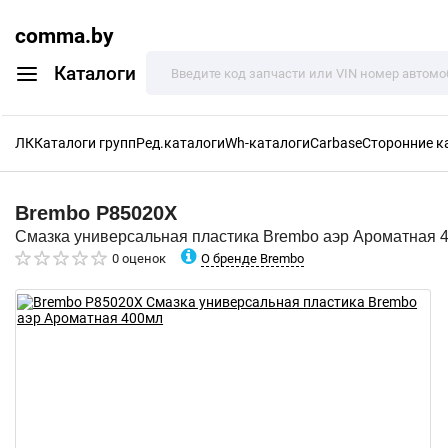
comma.by
Каталоги
ЛК
Каталоги групп
Ред.каталоги
Wh-каталоги
Carbase
Сторонние к
Brembo
P85020X
Смазка универсальная пластика Brembo аэр Ароматная 
О бренде Brembo
0 оценок