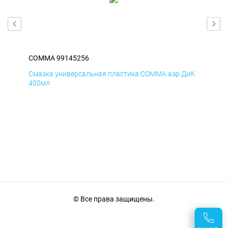
COMMA 99145256
CO
БмД
Смазка универсальная пластика COMMA аэр ДиК
Сма
400мл
40
© Все права защищены.