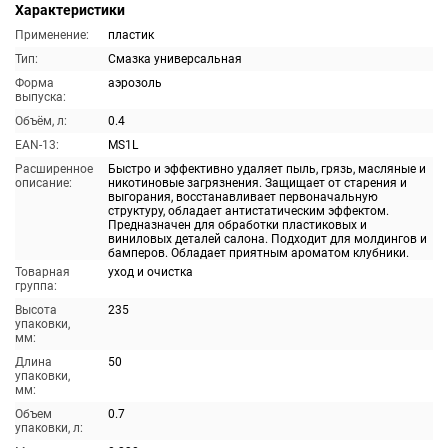
Характеристики
Применение:
пластик
Тип:
Смазка универсальная
Форма
аэрозоль
выпуска:
Объём, л:
0.4
EAN-13:
MS1L
Расширенное
Быстро и эффективно удаляет пыль, грязь, масляные и
описание:
никотиновые загрязнения. Защищает от старения и
выгорания, восстанавливает первоначальную
структуру, обладает антистатическим эффектом.
Предназначен для обработки пластиковых и
виниловых деталей салона. Подходит для молдингов и
бамперов. Обладает приятным ароматом клубники.
Товарная
уход и очистка
группа:
Высота
235
упаковки,
мм:
Длина
50
упаковки,
мм:
Объем
0.7
упаковки, л: