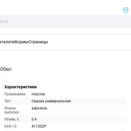
аталоги
Формы
Страницы
400мл
Характеристики
Применение:
пластик
Тип:
Смазка универсальная
Форма
аэрозоль
выпуска:
Объём, л:
0.4
EAN-13:
411352P