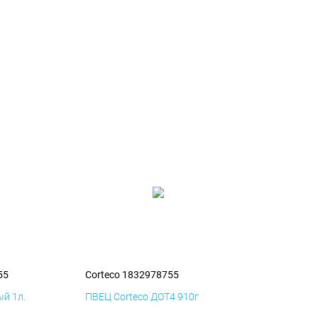
55
Corteco 1832978755
й 1л.
ПВЕЦ Corteco ДОТ4 910г