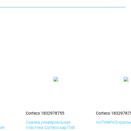
Corteco 1832978755
Corteco 18329787
я
Смазка универсальная
АНТИФРИЗ красны
ДиК
пластика Corteco аэр ПхВ