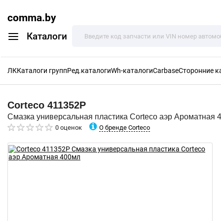
comma.by
Каталоги
ЛК
Каталоги групп
Ред.каталоги
Wh-каталоги
Carbase
Сторонние к
Corteco
411352P
Смазка универсальная пластика Corteco аэр Ароматная 
О бренде Corteco
0 оценок