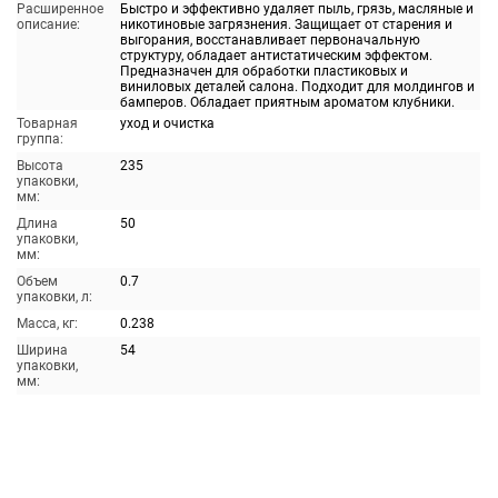
Расширенное
Быстро и эффективно удаляет пыль, грязь, масляные и
описание:
никотиновые загрязнения. Защищает от старения и
выгорания, восстанавливает первоначальную
структуру, обладает антистатическим эффектом.
Предназначен для обработки пластиковых и
виниловых деталей салона. Подходит для молдингов и
бамперов. Обладает приятным ароматом клубники.
Товарная
уход и очистка
группа:
Высота
235
упаковки,
мм:
Длина
50
упаковки,
мм:
Объем
0.7
упаковки, л:
Масса, кг:
0.238
Ширина
54
упаковки,
мм: