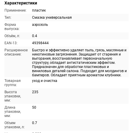
Характеристики
Применение:
пластик
Тип:
Смазка универсальная
Форма
аэрозоль
выпуска:
Объём, л:
0.4
EAN-13:
49398444
Расширенное
Быстро и эффективно удаляет пыль, грязь, масляные и
описание:
никотиновые загрязнения. Защищает от старения и
выгорания, восстанавливает первоначальную
структуру, обладает антистатическим эффектом.
Предназначен для обработки пластиковых и
виниловых деталей салона. Подходит для молдингов и
бамперов. Обладает приятным ароматом клубники.
Товарная
уход и очистка
группа:
Высота
235
упаковки,
мм:
Длина
50
упаковки,
мм:
Объем
0.7
упаковки, л: