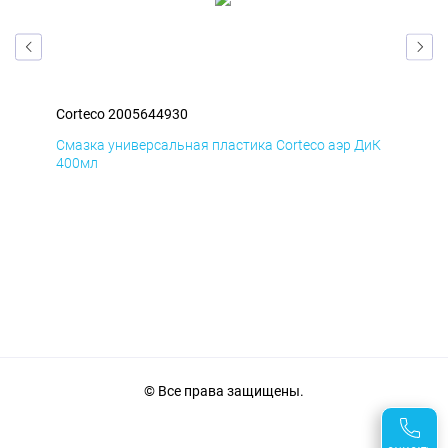
Corteco 2005644930
Cor
БмД
Смазка универсальная пластика Corteco аэр ДиК
Сма
400мл
40
© Все права защищены.