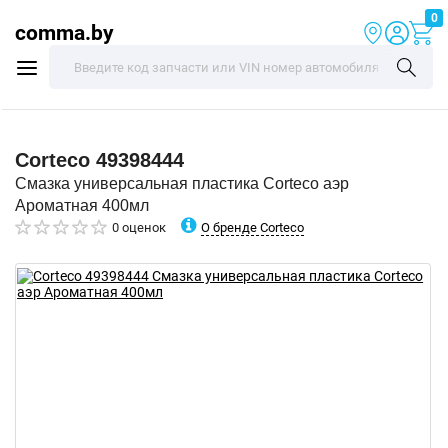
0
comma.by
Corteco
49398444
Смазка универсальная пластика Corteco аэр
Ароматная 400мл
О бренде Corteco
0 оценок