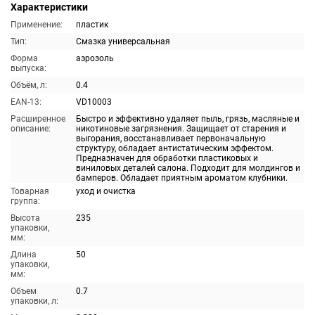
Характеристики
Применение:
пластик
Тип:
Смазка универсальная
Форма
аэрозоль
выпуска:
Объём, л:
0.4
EAN-13:
VD10003
Расширенное
Быстро и эффективно удаляет пыль, грязь, масляные и
описание:
никотиновые загрязнения. Защищает от старения и
выгорания, восстанавливает первоначальную
структуру, обладает антистатическим эффектом.
Предназначен для обработки пластиковых и
виниловых деталей салона. Подходит для молдингов и
бамперов. Обладает приятным ароматом клубники.
Товарная
уход и очистка
группа:
Высота
235
упаковки,
мм:
Длина
50
упаковки,
мм:
Объем
0.7
упаковки, л: