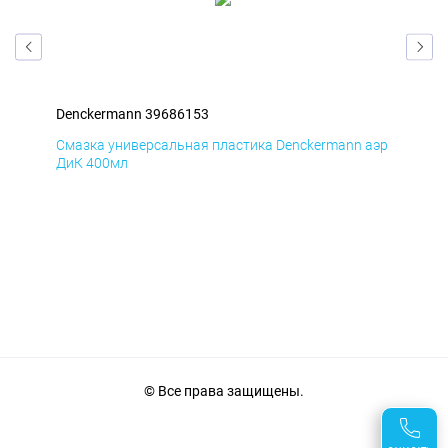
Denckermann 39686153
Den
аэр
Смазка универсальная пластика Denckermann аэр
Сма
ДиК 400мл
ПхВ
© Все права защищены.