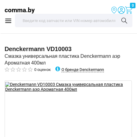
0
comma.by
Denckermann
VD10003
Смазка универсальная пластика Denckermann аэр
Ароматная 400мл
О бренде Denckermann
0 оценок