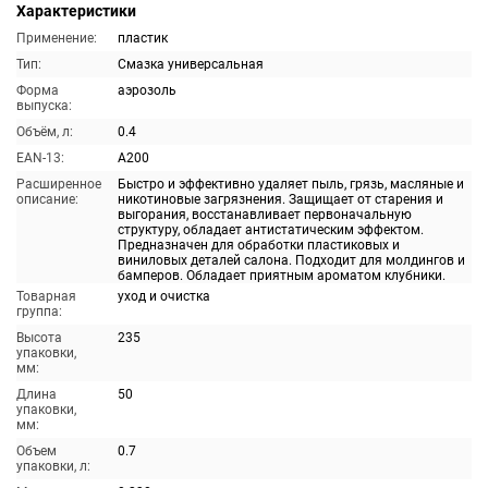
Характеристики
Применение:
пластик
Тип:
Смазка универсальная
Форма
аэрозоль
выпуска:
Объём, л:
0.4
EAN-13:
A200
Расширенное
Быстро и эффективно удаляет пыль, грязь, масляные и
описание:
никотиновые загрязнения. Защищает от старения и
выгорания, восстанавливает первоначальную
структуру, обладает антистатическим эффектом.
Предназначен для обработки пластиковых и
виниловых деталей салона. Подходит для молдингов и
бамперов. Обладает приятным ароматом клубники.
Товарная
уход и очистка
группа:
Высота
235
упаковки,
мм:
Длина
50
упаковки,
мм:
Объем
0.7
упаковки, л: