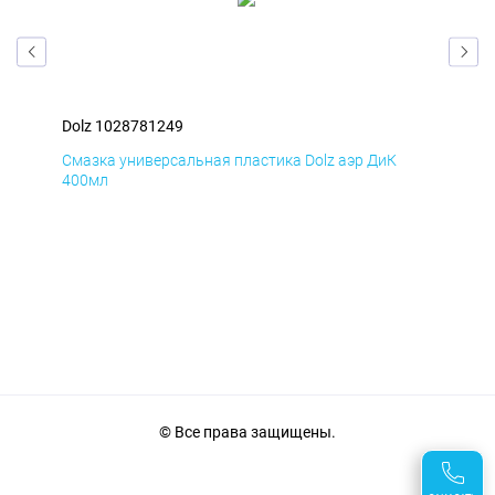
Dolz 1028781249
Dol
Смазка универсальная пластика Dolz аэр ДиК
Сма
400мл
40
© Все права защищены.