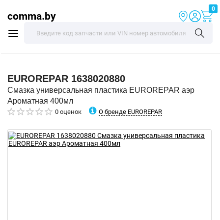
0
comma.by
EUROREPAR
1638020880
Смазка универсальная пластика EUROREPAR аэр
Ароматная 400мл
О бренде EUROREPAR
0 оценок