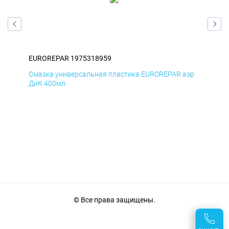
EUROREPAR 1975318959
EU
эр
Смазка универсальная пластика EUROREPAR аэр
Сма
ДиК 400мл
ПхВ
© Все права защищены.