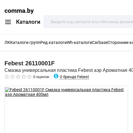
comma.by
Каталоги
ЛК
Каталоги групп
Ред.каталоги
Wh-каталоги
Carbase
Сторонние к
Febest
26110001F
Смазка универсальная пластика Febest аэр Ароматная 4
О бренде Febest
0 оценок