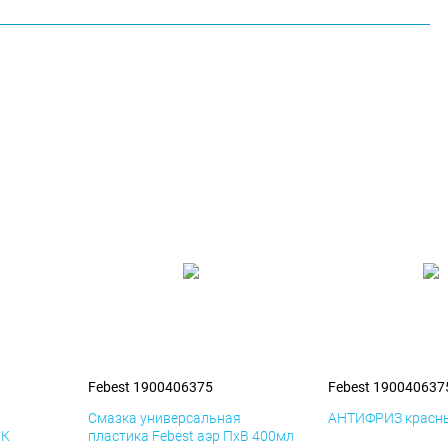
Febest 1900406375
Febest 190040637
я
Смазка универсальная
АНТИФРИЗ красны
иК
пластика Febest аэр ПхВ 400мл