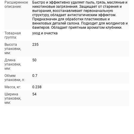
Расширенное
Быстро и эффективно удаляет пыль, грязь, масляные и
описание:
никотиновые загрязнения. Защищает от старения и
выгорания, восстанавливает первоначальную
структуру, обладает антистатическим эффектом.
Предназначен для обработки пластиковых и
виниловых деталей салона. Подходит для молдингов и
бамперов. Обладает приятным ароматом клубники.
Товарная
уход и очистка
группа:
Высота
235
упаковки,
мм:
Длина
50
упаковки,
мм:
Объем
0.7
упаковки, л:
Масса, кг:
0.238
Ширина
54
упаковки,
мм: