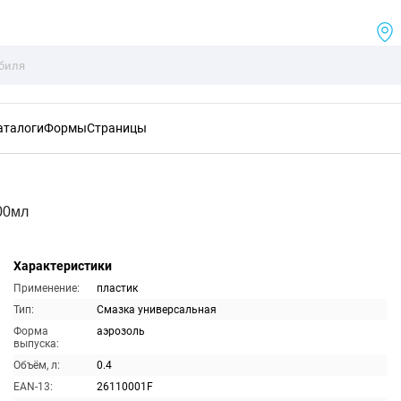
аталоги
Формы
Страницы
00мл
Характеристики
Применение:
пластик
Тип:
Смазка универсальная
Форма
аэрозоль
выпуска:
Объём, л:
0.4
EAN-13:
26110001F