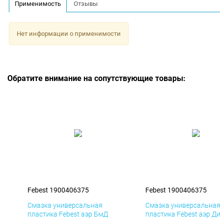
Применимость
Отзывы
Нет информации о применимости
Обратите внимание на сопутствующие товары:
Febest 1900406375
Febest 1900406375
Смазка универсальная
Смазка универсальна
пластика Febest аэр БмД
пластика Febest аэр Д