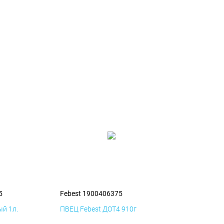
5
Febest 1900406375
й 1л.
ПВЕЦ Febest ДОТ4 910г