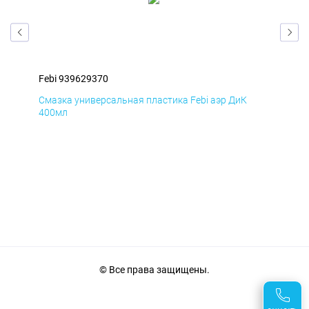
Febi 939629370
Feb
Смазка универсальная пластика Febi аэр ДиК
Сма
400мл
40
© Все права защищены.