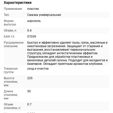
Характеристики
Применение:
пластик
Тип:
Смазка универсальная
Форма
аэрозоль
выпуска:
Объём, л:
0.4
EAN-13:
07059
Расширенное
Быстро и эффективно удаляет пыль, грязь, масляные и
описание:
никотиновые загрязнения. Защищает от старения и
выгорания, восстанавливает первоначальную
структуру, обладает антистатическим эффектом.
Предназначен для обработки пластиковых и
виниловых деталей салона. Подходит для молдингов и
бамперов. Обладает приятным ароматом клубники.
Товарная
уход и очистка
группа:
Высота
235
упаковки,
мм:
Длина
50
упаковки,
мм:
Объем
0.7
упаковки, л: