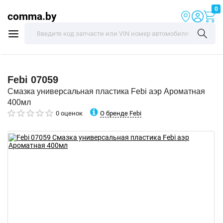
0
comma.by
Febi
07059
Смазка универсальная пластика Febi аэр Ароматная
400мл
О бренде Febi
0 оценок