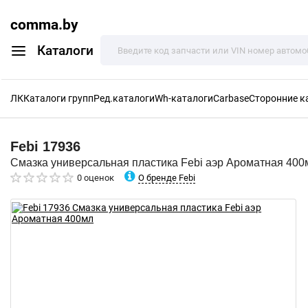
comma.by
Каталоги
ЛК
Каталоги групп
Ред.каталоги
Wh-каталоги
Carbase
Сторонние к
Febi
17936
Смазка универсальная пластика Febi аэр Ароматная 400
О бренде Febi
0 оценок