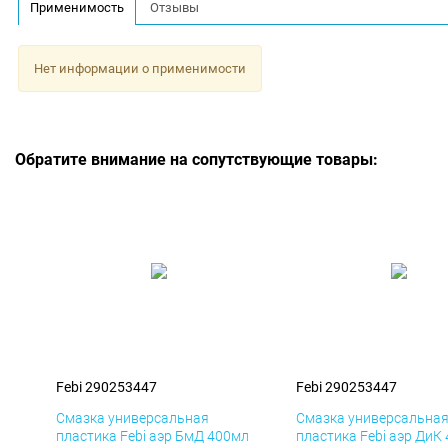
Применимость
Отзывы
Нет информации о применимости
Обратите внимание на сопутствующие товары:
Febi 290253447
Febi 290253447
Смазка универсальная
Смазка универсальна
пластика Febi аэр БмД 400мл
пластика Febi аэр ДиК