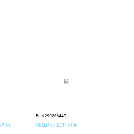
Febi 290253447
й 1л.
ПВЕЦ Febi ДОТ4 910г