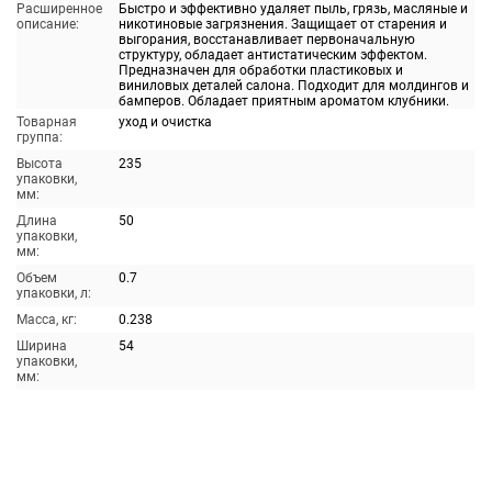
Расширенное
Быстро и эффективно удаляет пыль, грязь, масляные и
описание:
никотиновые загрязнения. Защищает от старения и
выгорания, восстанавливает первоначальную
структуру, обладает антистатическим эффектом.
Предназначен для обработки пластиковых и
виниловых деталей салона. Подходит для молдингов и
бамперов. Обладает приятным ароматом клубники.
Товарная
уход и очистка
группа:
Высота
235
упаковки,
мм:
Длина
50
упаковки,
мм:
Объем
0.7
упаковки, л:
Масса, кг:
0.238
Ширина
54
упаковки,
мм: