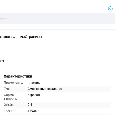
аталоги
Формы
Страницы
мл
Характеристики
Применение:
пластик
Тип:
Смазка универсальная
Форма
аэрозоль
выпуска:
Объём, л:
0.4
EAN-13:
17936