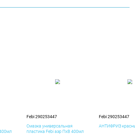
Febi 290253447
Febi 290253447
я
Смазка универсальная
АНТИФРИЗ красны
 400мл
пластика Febi аэр ПхВ 400мл