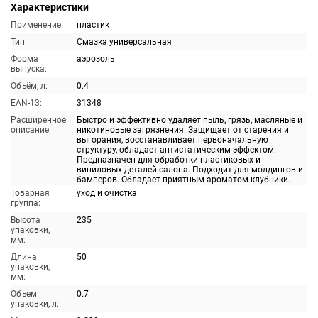
Характеристики
Применение:
пластик
Тип:
Смазка универсальная
Форма
аэрозоль
выпуска:
Объём, л:
0.4
EAN-13:
31348
Расширенное
Быстро и эффективно удаляет пыль, грязь, масляные и
описание:
никотиновые загрязнения. Защищает от старения и
выгорания, восстанавливает первоначальную
структуру, обладает антистатическим эффектом.
Предназначен для обработки пластиковых и
виниловых деталей салона. Подходит для молдингов и
бамперов. Обладает приятным ароматом клубники.
Товарная
уход и очистка
группа:
Высота
235
упаковки,
мм:
Длина
50
упаковки,
мм:
Объем
0.7
упаковки, л: