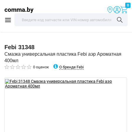
0
comma.by
Febi
31348
Смазка универсальная пластика Febi аэр Ароматная
400мл
О бренде Febi
0 оценок