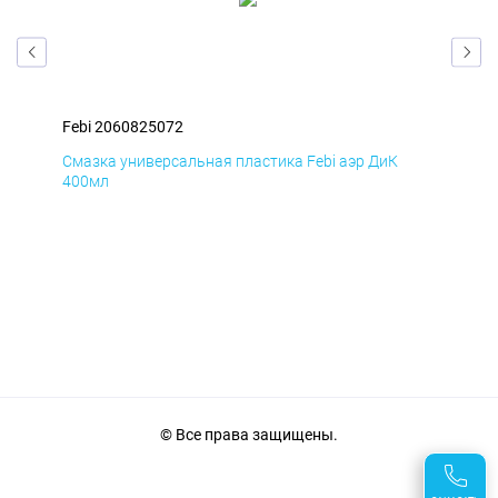
Febi 2060825072
Feb
Смазка универсальная пластика Febi аэр ДиК
Сма
400мл
40
© Все права защищены.