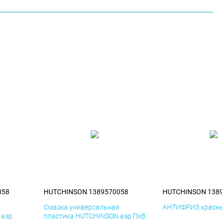
058
HUTCHINSON 1389570058
HUTCHINSON 138
я
Смазка универсальная
АНТИФРИЗ красны
 аэр
пластика HUTCHINSON аэр ПхВ