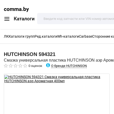
comma.by
Каталоги
ЛК
Каталоги групп
Ред.каталоги
Wh-каталоги
Carbase
Сторонние к
HUTCHINSON
594321
Смазка универсальная пластика HUTCHINSON аэр Аром
О бренде HUTCHINSON
0 оценок