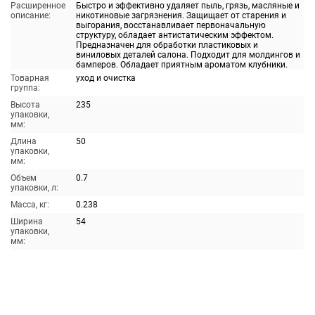
Расширенное
Быстро и эффективно удаляет пыль, грязь, масляные и
описание:
никотиновые загрязнения. Защищает от старения и
выгорания, восстанавливает первоначальную
структуру, обладает антистатическим эффектом.
Предназначен для обработки пластиковых и
виниловых деталей салона. Подходит для молдингов и
бамперов. Обладает приятным ароматом клубники.
Товарная
уход и очистка
группа:
Высота
235
упаковки,
мм:
Длина
50
упаковки,
мм:
Объем
0.7
упаковки, л:
Масса, кг:
0.238
Ширина
54
упаковки,
мм: