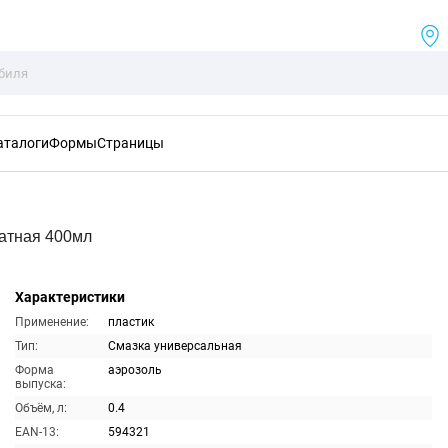
аталоги
Формы
Страницы
атная 400мл
Характеристики
Применение:
пластик
Тип:
Смазка универсальная
Форма
аэрозоль
выпуска:
Объём, л:
0.4
EAN-13:
594321