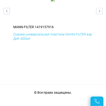
MANN-FILTER 1419157916
MAN
аэр
Смазка универсальная пластика MANN-FILTER аэр
Сма
ДиК 400мл
ПхВ
© Все права защищены.