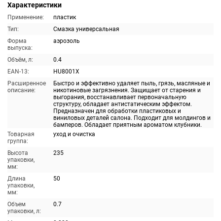
Характеристики
Применение:
пластик
Тип:
Смазка универсальная
Форма
аэрозоль
выпуска:
Объём, л:
0.4
EAN-13:
HU8001X
Расширенное
Быстро и эффективно удаляет пыль, грязь, масляные и
описание:
никотиновые загрязнения. Защищает от старения и
выгорания, восстанавливает первоначальную
структуру, обладает антистатическим эффектом.
Предназначен для обработки пластиковых и
виниловых деталей салона. Подходит для молдингов и
бамперов. Обладает приятным ароматом клубники.
Товарная
уход и очистка
группа:
Высота
235
упаковки,
мм:
Длина
50
упаковки,
мм:
Объем
0.7
упаковки, л: