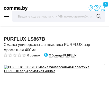
0
comma.by
PURFLUX
LS867B
Смазка универсальная пластика PURFLUX аэр
Ароматная 400мл
О бренде PURFLUX
0 оценок