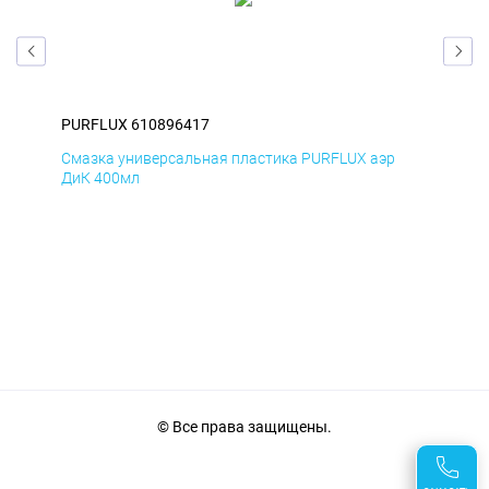
PURFLUX 610896417
PUR
Смазка универсальная пластика PURFLUX аэр
Сма
ДиК 400мл
ПхВ
© Все права защищены.