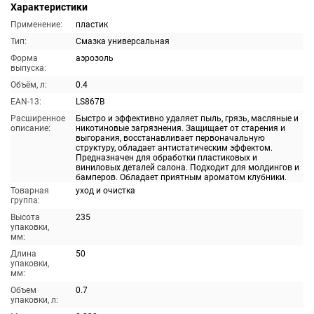
Характеристики
Применение:
пластик
Тип:
Смазка универсальная
Форма
аэрозоль
выпуска:
Объём, л:
0.4
EAN-13:
LS867B
Расширенное
Быстро и эффективно удаляет пыль, грязь, масляные и
описание:
никотиновые загрязнения. Защищает от старения и
выгорания, восстанавливает первоначальную
структуру, обладает антистатическим эффектом.
Предназначен для обработки пластиковых и
виниловых деталей салона. Подходит для молдингов и
бамперов. Обладает приятным ароматом клубники.
Товарная
уход и очистка
группа:
Высота
235
упаковки,
мм:
Длина
50
упаковки,
мм:
Объем
0.7
упаковки, л: