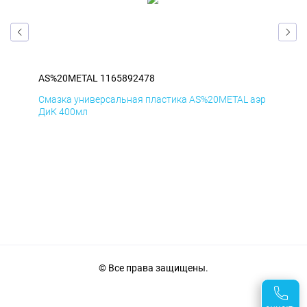
AS%20METAL 1165892478
AS
аэр
Смазка универсальная пластика AS%20METAL аэр
Сма
ДиК 400мл
ПхВ
© Все права защищены.