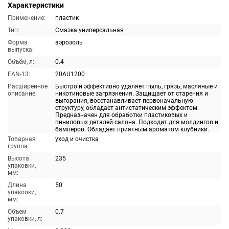
Характеристики
Применение:
пластик
Тип:
Смазка универсальная
Форма
аэрозоль
выпуска:
Объём, л:
0.4
EAN-13:
20AU1200
Расширенное
Быстро и эффективно удаляет пыль, грязь, масляные и
описание:
никотиновые загрязнения. Защищает от старения и
выгорания, восстанавливает первоначальную
структуру, обладает антистатическим эффектом.
Предназначен для обработки пластиковых и
виниловых деталей салона. Подходит для молдингов и
бамперов. Обладает приятным ароматом клубники.
Товарная
уход и очистка
группа:
Высота
235
упаковки,
мм:
Длина
50
упаковки,
мм:
Объем
0.7
упаковки, л: