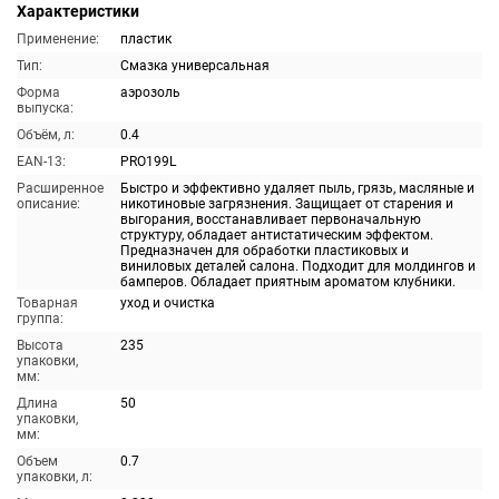
Характеристики
Применение:
пластик
Тип:
Смазка универсальная
Форма
аэрозоль
выпуска:
Объём, л:
0.4
EAN-13:
PRO199L
Расширенное
Быстро и эффективно удаляет пыль, грязь, масляные и
описание:
никотиновые загрязнения. Защищает от старения и
выгорания, восстанавливает первоначальную
структуру, обладает антистатическим эффектом.
Предназначен для обработки пластиковых и
виниловых деталей салона. Подходит для молдингов и
бамперов. Обладает приятным ароматом клубники.
Товарная
уход и очистка
группа:
Высота
235
упаковки,
мм:
Длина
50
упаковки,
мм:
Объем
0.7
упаковки, л: