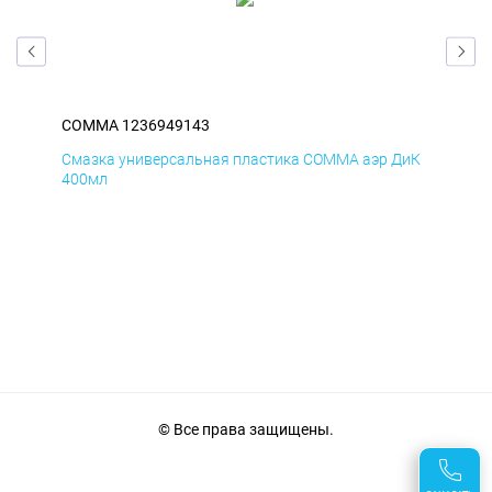
COMMA 1236949143
CO
БмД
Смазка универсальная пластика COMMA аэр ДиК
Сма
400мл
40
© Все права защищены.