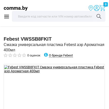
0
comma.by
Febest
VWSSB8FKIT
Смазка универсальная пластика Febest аэр Ароматная
400мл
О бренде Febest
0 оценок