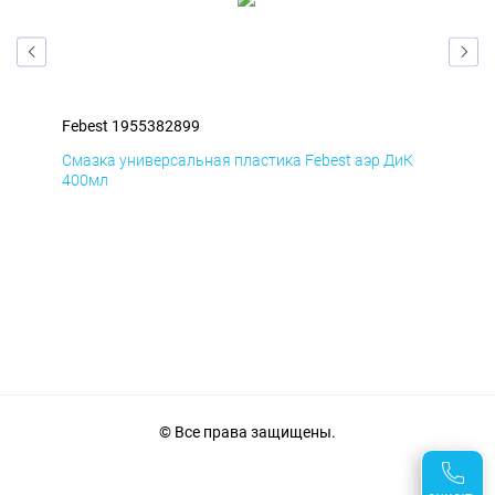
Febest 1955382899
Feb
мД
Смазка универсальная пластика Febest аэр ДиК
Сма
400мл
40
© Все права защищены.