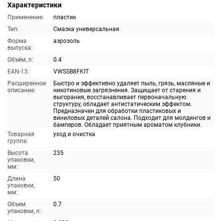
Характеристики
Применение:
пластик
Тип:
Смазка универсальная
Форма
аэрозоль
выпуска:
Объём, л:
0.4
EAN-13:
VWSSB8FKIT
Расширенное
Быстро и эффективно удаляет пыль, грязь, масляные и
описание:
никотиновые загрязнения. Защищает от старения и
выгорания, восстанавливает первоначальную
структуру, обладает антистатическим эффектом.
Предназначен для обработки пластиковых и
виниловых деталей салона. Подходит для молдингов и
бамперов. Обладает приятным ароматом клубники.
Товарная
уход и очистка
группа:
Высота
235
упаковки,
мм:
Длина
50
упаковки,
мм:
Объем
0.7
упаковки, л: