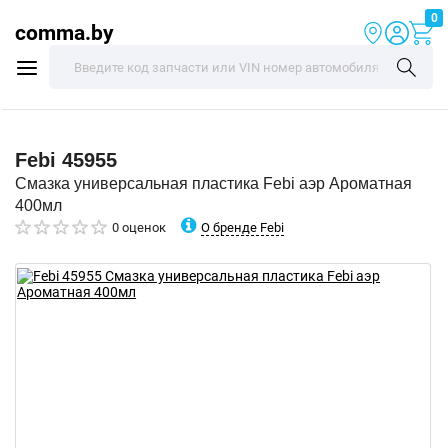
0
comma.by
Febi
45955
Смазка универсальная пластика Febi аэр Ароматная
400мл
О бренде Febi
0 оценок