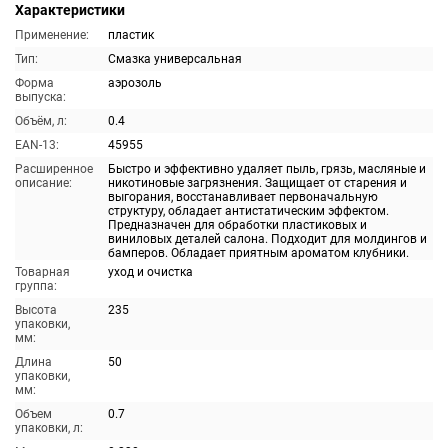
Характеристики
Применение:
пластик
Тип:
Смазка универсальная
Форма
аэрозоль
выпуска:
Объём, л:
0.4
EAN-13:
45955
Расширенное
Быстро и эффективно удаляет пыль, грязь, масляные и
описание:
никотиновые загрязнения. Защищает от старения и
выгорания, восстанавливает первоначальную
структуру, обладает антистатическим эффектом.
Предназначен для обработки пластиковых и
виниловых деталей салона. Подходит для молдингов и
бамперов. Обладает приятным ароматом клубники.
Товарная
уход и очистка
группа:
Высота
235
упаковки,
мм:
Длина
50
упаковки,
мм:
Объем
0.7
упаковки, л: