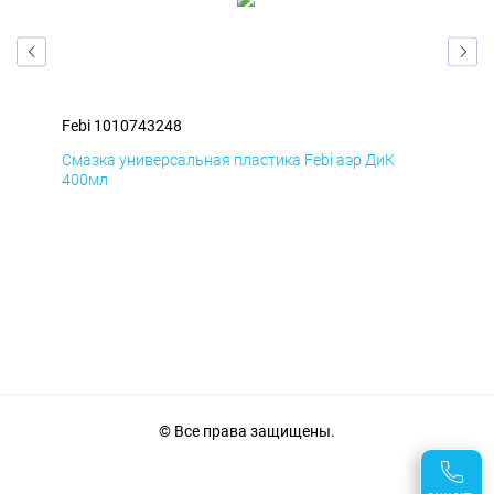
Febi 1010743248
Feb
Смазка универсальная пластика Febi аэр ДиК
Сма
400мл
40
© Все права защищены.